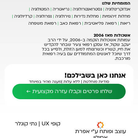
המומחיות שלנו
אנדוקרינולוגיה
גסטרואנטרולוגיה
גריאטריה
המטולוגיה
מחלות זיהומיות
מחלות נדירות
נוירולוגיה
נפרולוגיה
קרדיולוגיה
ריאות
רפואה פליאטיבית
רפואת כאב
רפואת משפחה
אשכולות מאז 2006
עמותת אשכולות הוקמה ב-2006, על ידי הרב
יעקב שקול, אז עסקן רפואי צעיר שבחר להקדיש
את חייו, קשריו וכשרונותיו למען הזולת, ולסייע בכל
דרך שיוכל לאנשים המתמודדים עם בעיה רפואית
מורכבת.
אנחנו כאן בשבילכם!
סודיות מוחלטת |
ללא עלות |
מענה מהיר במיוחד
שלחו פרטים וקבלו עזרה מקצועית ←
קופי UX | נתי קוגלר
עוצב ופותח ע"י אפרת
אסולין