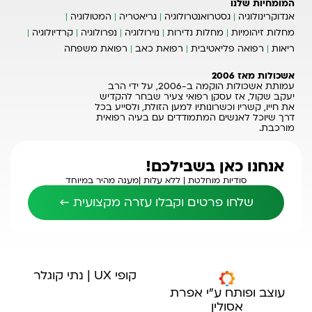
המומחיות שלנו
אנדוקרינולוגיה
גסטרואנטרולוגיה
גריאטריה
המטולוגיה
מחלות זיהומיות
מחלות נדירות
נוירולוגיה
נפרולוגיה
קרדיולוגיה
ריאות
רפואה פליאטיבית
רפואת כאב
רפואת משפחה
אשכולות מאז 2006
עמותת אשכולות הוקמה ב-2006, על ידי הרב
יעקב שקול, אז עסקן רפואי צעיר שבחר להקדיש
את חייו, קשריו וכשרונותיו למען הזולת, ולסייע בכל
דרך שיוכל לאנשים המתמודדים עם בעיה רפואית
מורכבת.
אנחנו כאן בשבילכם!
סודיות מוחלטת |
ללא עלות |
מענה מהיר במיוחד
שלחו פרטים וקבלו עזרה מקצועית ←
קופי UX | נתי קוגלר
עוצב ופותח ע"י אפרת
אסולין