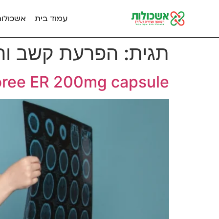
עמוד בית
אשכולות מ
תגית:
הפרעת קשב ורי
Qelbree ER 200mg capsule קוולברי קפסולות