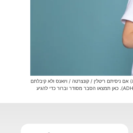
טוי מפתח למיקוד: Qelbree (קוולברי) ל-ADHD Qelbree (קוולברי) ל-ADHD: מינון, בטיחות וייבוא לישראל (טופס 29ג) אם ניסיתם ריטלין / קונצרטה / ויואנס ולא קיבלתם
תוצאה טובה – או שתופעות הלוואי היו קשות – ייתכן ששמעתם על Qelbree, תרופה לא-ממריצה להפרעת קשב וריכוז (ADHD). כאן תמצאו הסבר מסודר וברור כדי להגיע