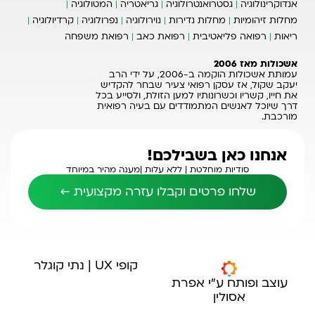
אנדוקרינולוגיה
גסטרואנטרולוגיה
גריאטריה
המטולוגיה
מחלות זיהומיות
מחלות נדירות
נוירולוגיה
נפרולוגיה
קרדיולוגיה
ריאות
רפואה פליאטיבית
רפואת כאב
רפואת משפחה
אשכולות מאז 2006
עמותת אשכולות הוקמה ב-2006, על ידי הרב
יעקב שקול, אז עסקן רפואי צעיר שבחר להקדיש
את חייו, קשריו וכשרונותיו למען הזולת, ולסייע בכל
דרך שיוכל לאנשים המתמודדים עם בעיה רפואית
מורכבת.
אנחנו כאן בשבילכם!
סודיות מוחלטת |
ללא עלות |
מענה מהיר במיוחד
שלחו פרטים וקבלו עזרה מקצועית ←
קופי UX | נתי קוגלר
עוצב ופותח ע"י אפרת
אסולין