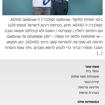
ביטוי מפתח למיקוד: Qelbree (קוולברי) ל-ADHD Qelbree
(קוולברי) ל-ADHD: מינון, בטיחות וייבוא לישראל (טופס 29ג)
אם ניסיתם ריטלין / קונצרטה / ויואנס ולא קיבלתם תוצאה טובה
– או שתופעות הלוואי היו קשות – ייתכן ששמעתם על Qelbree,
תרופה לא-ממריצה להפרעת קשב וריכוז (ADHD). כאן תמצאו
הסבר מסודר וברור כדי להגיע לרופא מוכנים. גילוי נאות והסרת
[…]
מפת אתר
עמוד בית
אשכולות מאז 2006
יצירת קשר
מדיניות פרטיות
הצהרת נגישות
המומחיות שלנו