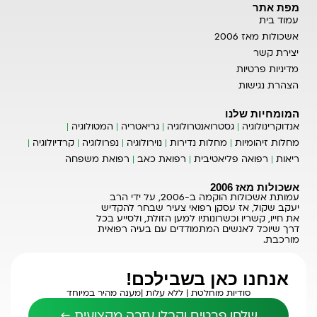
מפת אתר
עמוד בית
אשכולות מאז 2006
יצירת קשר
מדיניות פרטיות
הצהרת נגישות
המומחיות שלנו
אנדוקרינולוגיה
גסטרואנטרולוגיה
גריאטריה
המטולוגיה
מחלות זיהומיות
מחלות נדירות
נוירולוגיה
נפרולוגיה
קרדיולוגיה
ריאות
רפואה פליאטיבית
רפואת כאב
רפואת משפחה
אשכולות מאז 2006
עמותת אשכולות הוקמה ב-2006, על ידי הרב
יעקב שקול, אז עסקן רפואי צעיר שבחר להקדיש
את חייו, קשריו וכשרונותיו למען הזולת, ולסייע בכל
דרך שיוכל לאנשים המתמודדים עם בעיה רפואית
מורכבת.
אנחנו כאן בשבילכם!
סודיות מוחלטת |
ללא עלות |
מענה מהיר במיוחד
שלחו פרטים וקבלו עזרה מקצועית ←