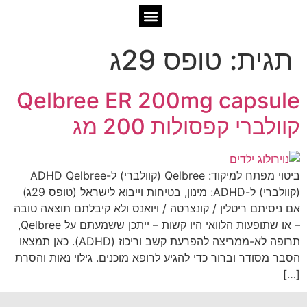
המומחיות שלנו
אשכולות מאז 2006
תגית:
טופס 29ג
Qelbree ER 200mg capsule
קוולברי קפסולות 200 מג
ביטוי מפתח למיקוד: Qelbree (קוולברי) ל-ADHD Qelbree
(קוולברי) ל-ADHD: מינון, בטיחות וייבוא לישראל (טופס 29ג)
אם ניסיתם ריטלין / קונצרטה / ויואנס ולא קיבלתם תוצאה טובה
– או שתופעות הלוואי היו קשות – ייתכן ששמעתם על Qelbree,
תרופה לא-ממריצה להפרעת קשב וריכוז (ADHD). כאן תמצאו
הסבר מסודר וברור כדי להגיע לרופא מוכנים. גילוי נאות והסרת
[…]