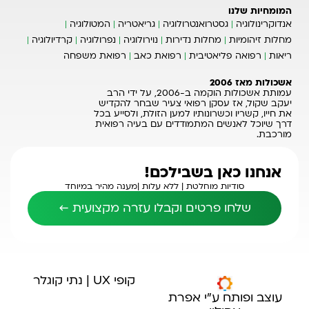
המומחיות שלנו
אנדוקרינולוגיה
גסטרואנטרולוגיה
גריאטריה
המטולוגיה
מחלות זיהומיות
מחלות נדירות
נוירולוגיה
נפרולוגיה
קרדיולוגיה
ריאות
רפואה פליאטיבית
רפואת כאב
רפואת משפחה
אשכולות מאז 2006
עמותת אשכולות הוקמה ב-2006, על ידי הרב
יעקב שקול, אז עסקן רפואי צעיר שבחר להקדיש
את חייו, קשריו וכשרונותיו למען הזולת, ולסייע בכל
דרך שיוכל לאנשים המתמודדים עם בעיה רפואית
מורכבת.
אנחנו כאן בשבילכם!
סודיות מוחלטת |
ללא עלות |
מענה מהיר במיוחד
שלחו פרטים וקבלו עזרה מקצועית ←
קופי UX | נתי קוגלר
עוצב ופותח ע"י אפרת