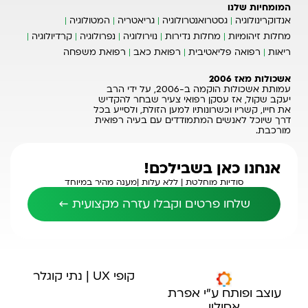
המומחיות שלנו
אנדוקרינולוגיה
גסטרואנטרולוגיה
גריאטריה
המטולוגיה
מחלות זיהומיות
מחלות נדירות
נוירולוגיה
נפרולוגיה
קרדיולוגיה
ריאות
רפואה פליאטיבית
רפואת כאב
רפואת משפחה
אשכולות מאז 2006
עמותת אשכולות הוקמה ב-2006, על ידי הרב
יעקב שקול, אז עסקן רפואי צעיר שבחר להקדיש
את חייו, קשריו וכשרונותיו למען הזולת, ולסייע בכל
דרך שיוכל לאנשים המתמודדים עם בעיה רפואית
מורכבת.
אנחנו כאן בשבילכם!
סודיות מוחלטת |
ללא עלות |
מענה מהיר במיוחד
שלחו פרטים וקבלו עזרה מקצועית ←
קופי UX | נתי קוגלר
עוצב ופותח ע"י אפרת
אסולין