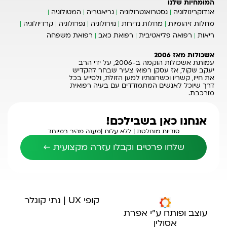
המומחיות שלנו
אנדוקרינולוגיה
גסטרואנטרולוגיה
גריאטריה
המטולוגיה
מחלות זיהומיות
מחלות נדירות
נוירולוגיה
נפרולוגיה
קרדיולוגיה
ריאות
רפואה פליאטיבית
רפואת כאב
רפואת משפחה
אשכולות מאז 2006
עמותת אשכולות הוקמה ב-2006, על ידי הרב
יעקב שקול, אז עסקן רפואי צעיר שבחר להקדיש
את חייו, קשריו וכשרונותיו למען הזולת, ולסייע בכל
דרך שיוכל לאנשים המתמודדים עם בעיה רפואית
מורכבת.
אנחנו כאן בשבילכם!
סודיות מוחלטת |
ללא עלות |
מענה מהיר במיוחד
שלחו פרטים וקבלו עזרה מקצועית ←
קופי UX | נתי קוגלר
עוצב ופותח ע"י אפרת
אסולין