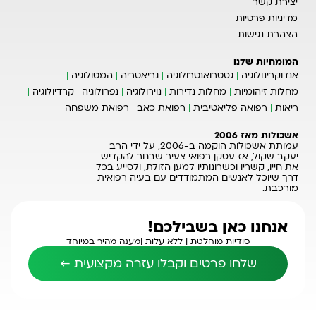
יצירת קשר
מדיניות פרטיות
הצהרת נגישות
המומחיות שלנו
אנדוקרינולוגיה
גסטרואנטרולוגיה
גריאטריה
המטולוגיה
מחלות זיהומיות
מחלות נדירות
נוירולוגיה
נפרולוגיה
קרדיולוגיה
ריאות
רפואה פליאטיבית
רפואת כאב
רפואת משפחה
אשכולות מאז 2006
עמותת אשכולות הוקמה ב-2006, על ידי הרב
יעקב שקול, אז עסקן רפואי צעיר שבחר להקדיש
את חייו, קשריו וכשרונותיו למען הזולת, ולסייע בכל
דרך שיוכל לאנשים המתמודדים עם בעיה רפואית
מורכבת.
אנחנו כאן בשבילכם!
סודיות מוחלטת |
ללא עלות |
מענה מהיר במיוחד
שלחו פרטים וקבלו עזרה מקצועית ←