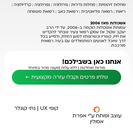
מחלות זיהומיות
מחלות נדירות
נוירולוגיה
נפרולוגיה
קרדיולוגיה
ריאות
רפואה פליאטיבית
רפואת כאב
רפואת משפחה
אשכולות מאז 2006
עמותת אשכולות הוקמה ב-2006, על ידי הרב
יעקב שקול, אז עסקן רפואי צעיר שבחר להקדיש
את חייו, קשריו וכשרונותיו למען הזולת, ולסייע בכל
דרך שיוכל לאנשים המתמודדים עם בעיה רפואית
מורכבת.
אנחנו כאן בשבילכם!
סודיות מוחלטת |
ללא עלות |
מענה מהיר במיוחד
שלחו פרטים וקבלו עזרה מקצועית ←
קופי UX | נתי קוגלר
עוצב ופותח ע"י אפרת
אסולין