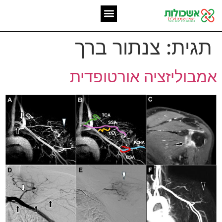
המומחיות שלנו
אשכולות מאז 2006
תגית:
צנתור ברך
אמבוליזציה אורטופדית