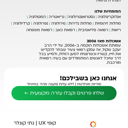
הצהרת נגישות
המומחיות שלנו
אנדוקרינולוגיה
גסטרואנטרולוגיה
גריאטריה
המטולוגיה
מחלות זיהומיות
מחלות נדירות
נוירולוגיה
נפרולוגיה
קרדיולוגיה
ריאות
רפואה פליאטיבית
רפואת כאב
רפואת משפחה
אשכולות מאז 2006
עמותת אשכולות הוקמה ב-2006, על ידי הרב
יעקב שקול, אז עסקן רפואי צעיר שבחר להקדיש
את חייו, קשריו וכשרונותיו למען הזולת, ולסייע בכל
דרך שיוכל לאנשים המתמודדים עם בעיה רפואית
מורכבת.
אנחנו כאן בשבילכם!
סודיות מוחלטת |
ללא עלות |
מענה מהיר במיוחד
שלחו פרטים וקבלו עזרה מקצועית ←
קופי UX | נתי קוגלר