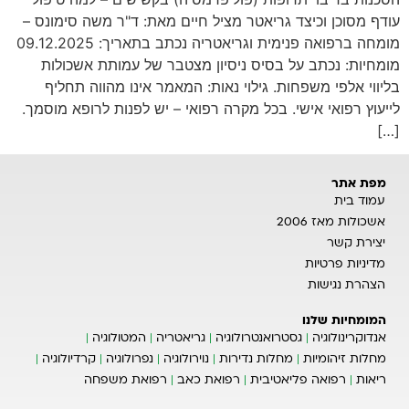
עודף מסוכן וכיצד גריאטר מציל חיים מאת: ד"ר משה סימונס –
מומחה ברפואה פנימית וגריאטריה נכתב בתאריך: 09.12.2025
מומחיות: נכתב על בסיס ניסיון מצטבר של עמותת אשכולות
בליווי אלפי משפחות. גילוי נאות: המאמר אינו מהווה תחליף
לייעוץ רפואי אישי. בכל מקרה רפואי – יש לפנות לרופא מוסמך.
[…]
מפת אתר
עמוד בית
אשכולות מאז 2006
יצירת קשר
מדיניות פרטיות
הצהרת נגישות
המומחיות שלנו
אנדוקרינולוגיה
גסטרואנטרולוגיה
גריאטריה
המטולוגיה
מחלות זיהומיות
מחלות נדירות
נוירולוגיה
נפרולוגיה
קרדיולוגיה
ריאות
רפואה פליאטיבית
רפואת כאב
רפואת משפחה