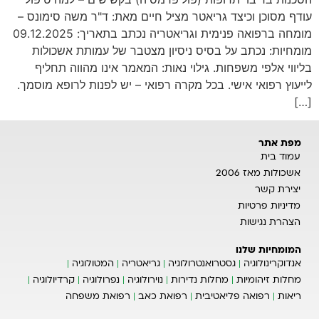
עודף מסוכן וכיצד גריאטר מציל חיים מאת: ד"ר משה סימונס –
מומחה ברפואה פנימית וגריאטריה נכתב בתאריך: 09.12.2025
מומחיות: נכתב על בסיס ניסיון מצטבר של עמותת אשכולות
בליווי אלפי משפחות. גילוי נאות: המאמר אינו מהווה תחליף
לייעוץ רפואי אישי. בכל מקרה רפואי – יש לפנות לרופא מוסמך.
[…]
מפת אתר
עמוד בית
אשכולות מאז 2006
יצירת קשר
מדיניות פרטיות
הצהרת נגישות
המומחיות שלנו
אנדוקרינולוגיה
גסטרואנטרולוגיה
גריאטריה
המטולוגיה
מחלות זיהומיות
מחלות נדירות
נוירולוגיה
נפרולוגיה
קרדיולוגיה
ריאות
רפואה פליאטיבית
רפואת כאב
רפואת משפחה