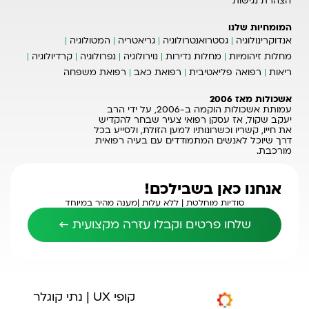
הצהרת נגישות
המומחיות שלנו
אנדוקרינולוגיה
גסטרואנטרולוגיה
גריאטריה
המטולוגיה
מחלות זיהומיות
מחלות נדירות
נוירולוגיה
נפרולוגיה
קרדיולוגיה
ריאות
רפואה פליאטיבית
רפואת כאב
רפואת משפחה
אשכולות מאז 2006
עמותת אשכולות הוקמה ב-2006, על ידי הרב
יעקב שקול, אז עסקן רפואי צעיר שבחר להקדיש
את חייו, קשריו וכשרונותיו למען הזולת, ולסייע בכל
דרך שיוכל לאנשים המתמודדים עם בעיה רפואית
מורכבת.
אנחנו כאן בשבילכם!
סודיות מוחלטת |
ללא עלות |
מענה מהיר במיוחד
שלחו פרטים וקבלו עזרה מקצועית ←
קופי UX | נתי קוגלר