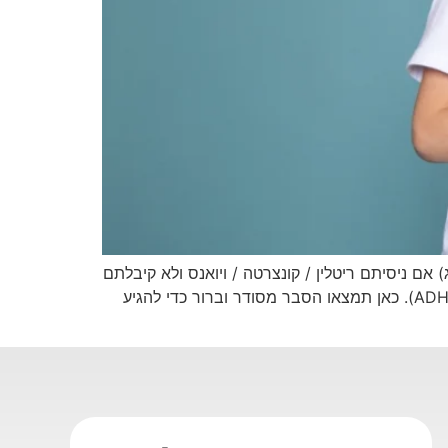
טוי מפתח למיקוד: Qelbree (קוולברי) ל-ADHD Qelbree (קוולברי) ל-ADHD: מינון, בטיחות וייבוא לישראל (טופס 29ג) אם ניסיתם ריטלין / קונצרטה / ויואנס ולא קיבלתם
תוצאה טובה – או שתופעות הלוואי היו קשות – ייתכן ששמעתם על Qelbree, תרופה לא-ממריצה להפרעת קשב וריכוז (ADHD). כאן תמצאו הסבר מסודר וברור כדי להגיע