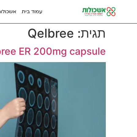
עמוד בית
אשכולות מ
תגית:
Qelbree
Qelbree ER 200mg capsule קוולברי קפסולות